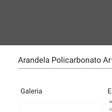
Arandela Policarbonato Ar
Galeria
E
R
L