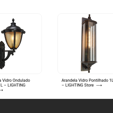
a Vidro Ondulado
Arandela Vidro Pontilhado 1
1L – LIGHTING
– LIGHTING Store
⟶
⟶