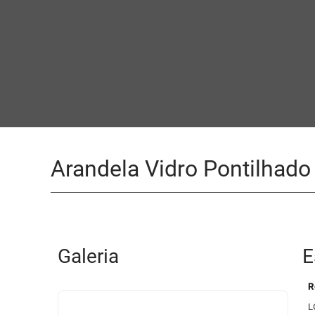
Arandela Vidro Pontilhad
Galeria
E
R
L