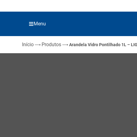
Menu
Início
Produtos
⟶
⟶
Arandela Vidro Pontilhado 1L – L