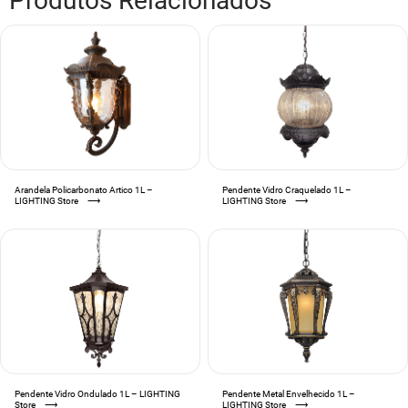
Produtos Relacionados
Arandela Policarbonato Artico 1L –
Pendente Vidro Craquelado 1L –
LIGHTING Store
⟶
LIGHTING Store
⟶
Pendente Vidro Ondulado 1L – LIGHTING
Pendente Metal Envelhecido 1L –
Store
⟶
LIGHTING Store
⟶