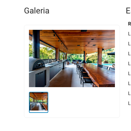
Galeria
E
R
L
L
L
L
L
L
L
L