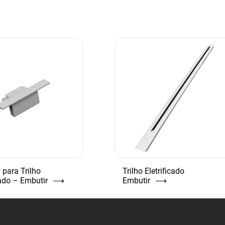
 para Trilho
Trilho Eletrificado
cado – Embutir
⟶
Embutir
⟶