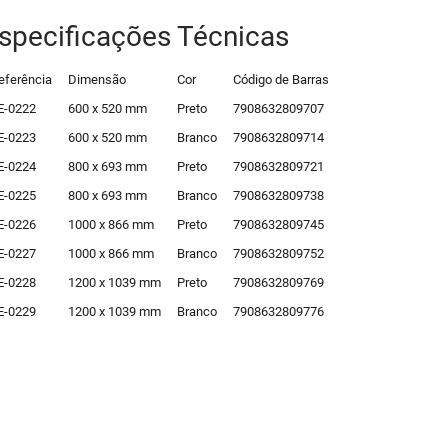
specificações Técnicas
eferência
Dimensão
Cor
Código de Barras
E-0222
600 x 520 mm
Preto
7908632809707
E-0223
600 x 520 mm
Branco
7908632809714
E-0224
800 x 693 mm
Preto
7908632809721
E-0225
800 x 693 mm
Branco
7908632809738
E-0226
1000 x 866 mm
Preto
7908632809745
E-0227
1000 x 866 mm
Branco
7908632809752
E-0228
1200 x 1039 mm
Preto
7908632809769
E-0229
1200 x 1039 mm
Branco
7908632809776