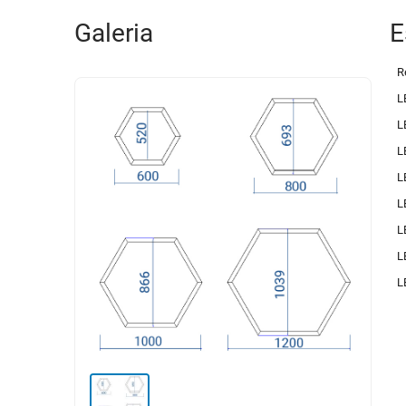
Galeria
E
R
L
L
L
L
L
L
L
L