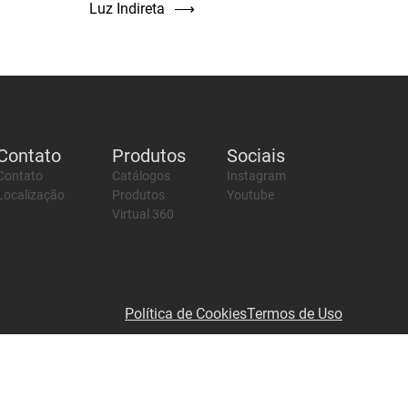
Luz Indireta
⟶
Contato
Produtos
Sociais
Contato
Catálogos
Instagram
Localização
Produtos
Youtube
Virtual 360
Política de Cookies
Termos de Uso