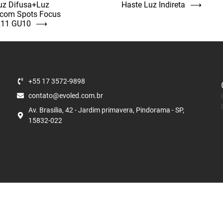
uz Difusa+Luz
Haste Luz Indireta
⟶
a com Spots Focus
R11 GU10
⟶
+55 17 3572-9898
contato@evoled.com.br
Av. Brasilia, 42 - Jardim primavera, Pindorama - SP,
15832-022