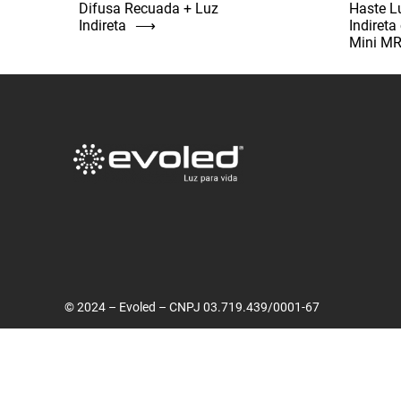
Difusa Recuada + Luz
Haste L
Indireta
⟶
Indiret
Mini M
© 2024 – Evoled – CNPJ 03.719.439/0001-67