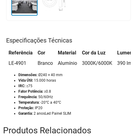
Especificações Técnicas
Referência
Cor
Material
Cor da Luz
Lumens
LE-4901
Branco
Alumínio
3000K/6000K
390 lm/
Dimensões:
Ø240 × 40 mm
Vida Útil:
15.000 horas
IRC:
≥75
Fator Potência:
≥0.8
Frequência:
50/60Hz
Temperatura:
-20°C a 40°C
Proteção:
IP20
Garantia:
2 anos
Led Painel SLIM
Produtos Relacionados