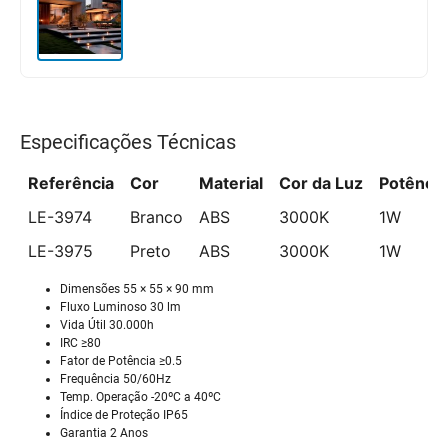
Especificações Técnicas
Referência
Cor
Material
Cor da Luz
Potência
LE-3974
Branco
ABS
3000K
1W
LE-3975
Preto
ABS
3000K
1W
Dimensões 55 × 55 × 90 mm
Fluxo Luminoso 30 lm
Vida Útil 30.000h
IRC ≥80
Fator de Potência ≥0.5
Frequência 50/60Hz
Temp. Operação -20ºC a 40ºC
Índice de Proteção IP65
Garantia 2 Anos