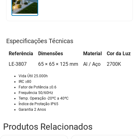
Especificações Técnicas
Referência
Dimensões
Material
Cor da Luz
L
LE-3807
65 × 65 × 125 mm
Al / Aço
2700K
6
Vida Útil 25.000h
IRC ≥80
Fator de Potência ≤0.6
Frequência 50/60Hz
Temp. Operação -20ºC a 40ºC
Índice de Proteção IP65
Garantia 2 Anos
Produtos Relacionados