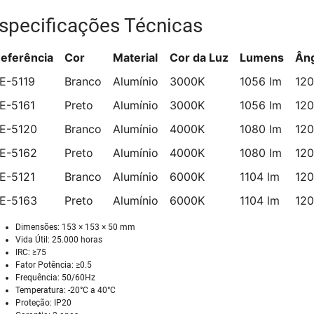
specificações Técnicas
eferência
Cor
Material
Cor da Luz
Lumens
Ân
E-5119
Branco
Alumínio
3000K
1056 lm
120
E-5161
Preto
Alumínio
3000K
1056 lm
120
E-5120
Branco
Alumínio
4000K
1080 lm
120
E-5162
Preto
Alumínio
4000K
1080 lm
120
E-5121
Branco
Alumínio
6000K
1104 lm
120
E-5163
Preto
Alumínio
6000K
1104 lm
120
Dimensões: 153 × 153 × 50 mm
Vida Útil: 25.000 horas
IRC: ≥75
Fator Potência: ≥0.5
Frequência: 50/60Hz
Temperatura: -20°C a 40°C
Proteção: IP20