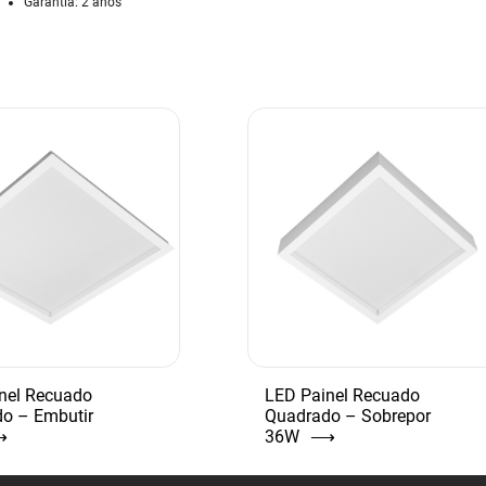
Garantia: 2 anos
nel Recuado
LED Painel Recuado
o – Embutir
Quadrado – Sobrepor
⟶
36W
⟶