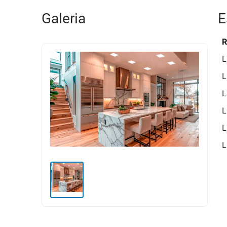
Galeria
E
R
L
L
L
L
L
L