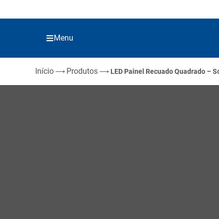
Menu
Início
Produtos
⟶
⟶
LED Painel Recuado Quadrado – S