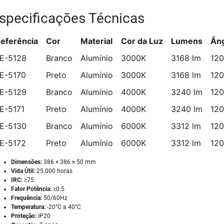
specificações Técnicas
eferência
Cor
Material
Cor da Luz
Lumens
Ân
E-5128
Branco
Alumínio
3000K
3168 lm
120
E-5170
Preto
Alumínio
3000K
3168 lm
120
E-5129
Branco
Alumínio
4000K
3240 lm
120
E-5171
Preto
Alumínio
4000K
3240 lm
120
E-5130
Branco
Alumínio
6000K
3312 lm
120
E-5172
Preto
Alumínio
6000K
3312 lm
120
Dimensões:
386 × 386 × 50 mm
Vida Útil:
25.000 horas
IRC:
≥75
Fator Potência:
≥0.5
Frequência:
50/60Hz
Temperatura:
-20°C a 40°C
Proteção:
IP20