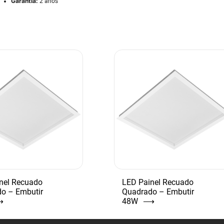
Garantia:
2 anos
nel Recuado
LED Painel Recuado
o – Embutir
Quadrado – Embutir
⟶
48W
⟶