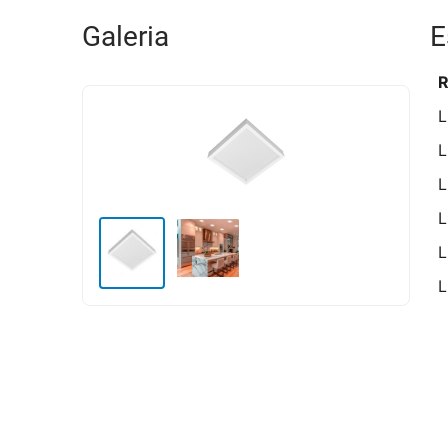
Galeria
E
R
L
L
L
L
L
L