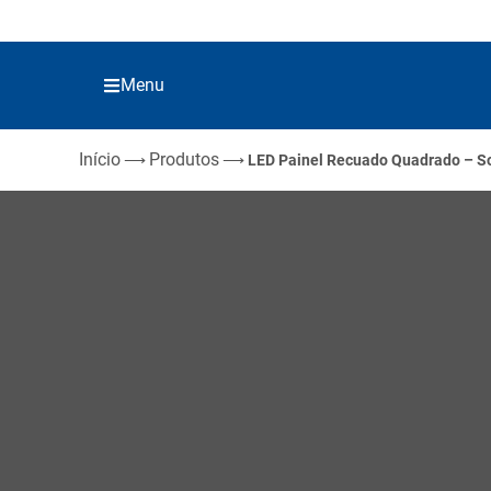
Menu
Início
Produtos
⟶
⟶
LED Painel Recuado Quadrado – S