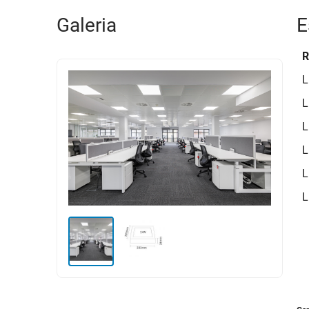
Galeria
E
R
L
L
L
L
L
L