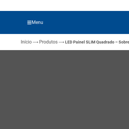
Menu
Início
Produtos
⟶
⟶
LED Painel SLIM Quadrado – Sobr