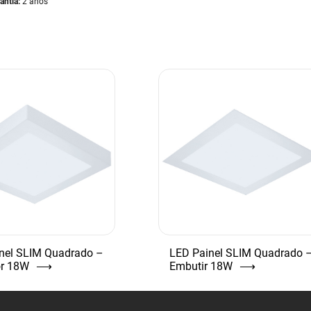
antia:
2 anos
nel SLIM Quadrado –
LED Painel SLIM Quadrado 
or 18W
⟶
Embutir 18W
⟶