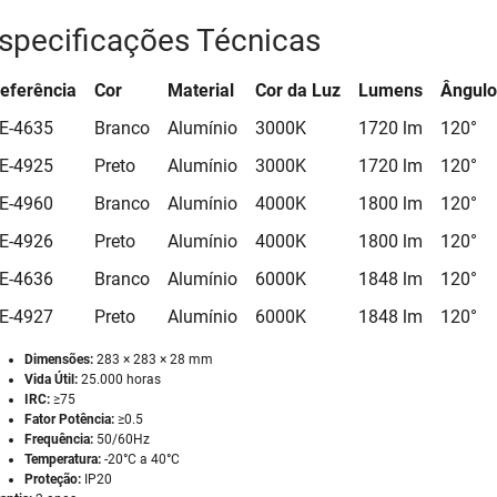
specificações Técnicas
eferência
Cor
Material
Cor da Luz
Lumens
Ângulo
E-4635
Branco
Alumínio
3000K
1720 lm
120°
E-4925
Preto
Alumínio
3000K
1720 lm
120°
E-4960
Branco
Alumínio
4000K
1800 lm
120°
E-4926
Preto
Alumínio
4000K
1800 lm
120°
E-4636
Branco
Alumínio
6000K
1848 lm
120°
E-4927
Preto
Alumínio
6000K
1848 lm
120°
Dimensões:
283 × 283 × 28 mm
Vida Útil:
25.000 horas
IRC:
≥75
Fator Potência:
≥0.5
Frequência:
50/60Hz
Temperatura:
-20°C a 40°C
Proteção:
IP20