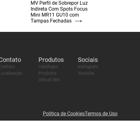
MV Perfil de Sobrepor Luz
Indireta Com Spots Focus
Mini MR11 GU10 com
Tampas Fechadas
⟶
Contato
Produtos
Sociais
Contato
Catálogos
Instagram
Localização
Produtos
Youtube
Virtual 360
Política de Cookies
Termos de Uso