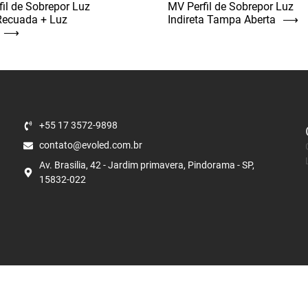
fil de Sobrepor Luz
MV Perfil de Sobrepor Luz
Recuada + Luz
Indireta Tampa Aberta
⟶
⟶
+55 17 3572-9898
contato@evoled.com.br
Av. Brasilia, 42 - Jardim primavera, Pindorama - SP,
15832-022