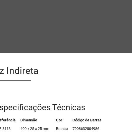
 Indireta
specificações Técnicas
eferência
Dimensão
Cor
Código de Barras
E-3113
400 x 25 x 25 mm
Branco
7908632804986