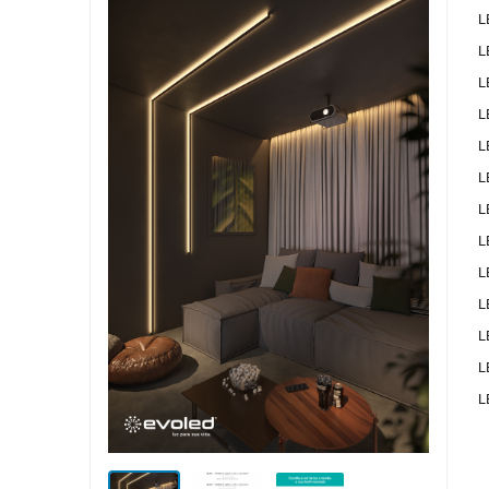
L
L
L
L
L
L
L
L
L
L
L
L
L