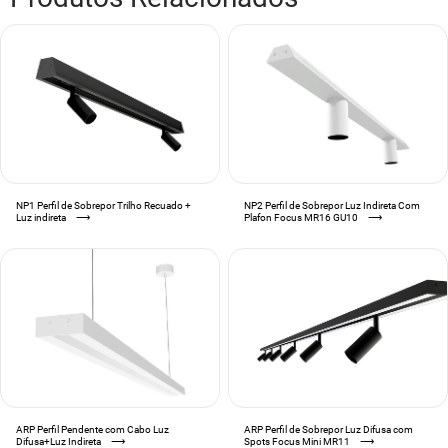
NP1 Perfil de Sobrepor Trilho Recuado +
NP2 Perfil de Sobrepor Luz Indireta Com
Luz indireta
⟶
Plafon Focus MR16 GU10
⟶
ARP Perfil Pendente com Cabo Luz
ARP Perfil de Sobrepor Luz Difusa com
Difusa+Luz Indireta
⟶
Spots Focus Mini MR11
⟶