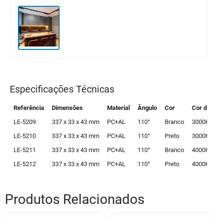
Especificações Técnicas
Referência
Dimensões
Material
Ângulo
Cor
Cor da l
LE-5209
337 x 33 x 43 mm
PC+AL
110°
Branco
3000K
LE-5210
337 x 33 x 43 mm
PC+AL
110°
Preto
3000K
LE-5211
337 x 33 x 43 mm
PC+AL
110°
Branco
4000K
LE-5212
337 x 33 x 43 mm
PC+AL
110°
Preto
4000K
Produtos Relacionados