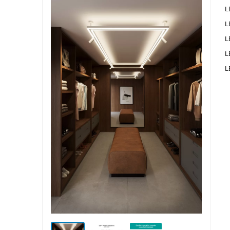
L
L
L
L
L