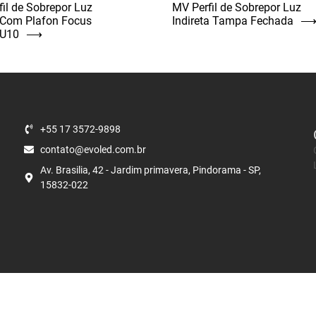
fil de Sobrepor Luz
MV Perfil de Sobrepor Luz
a Com Plafon Focus
Indireta Tampa Fechada
U10
⟶
+55 17 3572-9898
contato@evoled.com.br
Av. Brasilia, 42 - Jardim primavera, Pindorama - SP,
15832-022