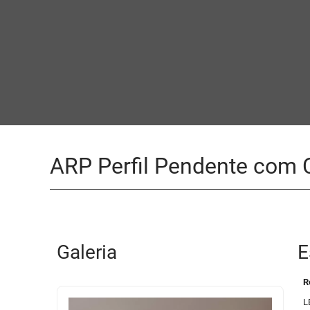
ARP Perfil Pendente com C
Galeria
E
R
L