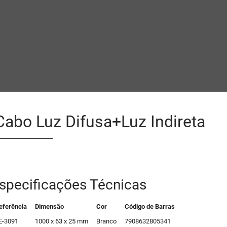
abo Luz Difusa+Luz Indireta
specificações Técnicas
eferência
Dimensão
Cor
Código de Barras
E-3091
1000 x 63 x 25 mm
Branco
7908632805341