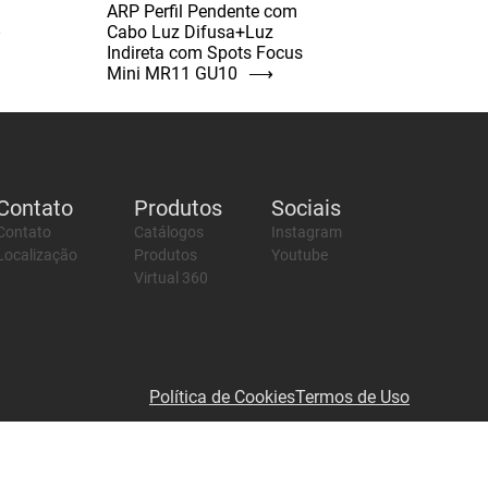
ARP Perfil Pendente com
⟶
Cabo Luz Difusa+Luz
Indireta com Spots Focus
Mini MR11 GU10
⟶
Contato
Produtos
Sociais
Contato
Catálogos
Instagram
Localização
Produtos
Youtube
Virtual 360
Política de Cookies
Termos de Uso