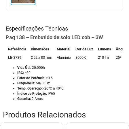
Especificações Técnicas
Pag 138 – Embutido de solo LED cob – 3W
Referência
Dimensões
Material
Cor da Luz
Lumens
Ângulo
LE-3739
Ø52 x 83 mm
Alumínio
3000K
210 lm
25º
Vida Útil:
20.000h
IRC:
≥80
Fator de Potência:
≥0.5
Frequência:
50/60Hz
Temp. Operação:
-20ºC a 40ºC
Índice de Proteção:
IP65
Garantia:
2 Anos
Produtos Relacionados