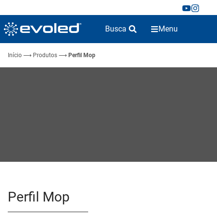
Busca
Menu
Início
⟶
Produtos
⟶
Perfil Mop
Perfil Mop