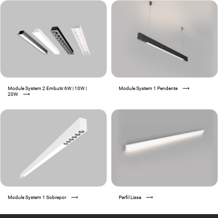
Module System 2 Embutir 6W | 10W |
Module System 1 Pendente
⟶
20W
⟶
Module System 1 Sobrepor
⟶
Perfil Lissa
⟶