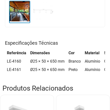
Especificações Técnicas
Referência
Dimensões
Cor
Material
So
LE-4160
Ø25 × 50 × 650 mm
Branco
Alumínio
GU
LE-4161
Ø25 × 50 × 650 mm
Preto
Alumínio
GU
Produtos Relacionados